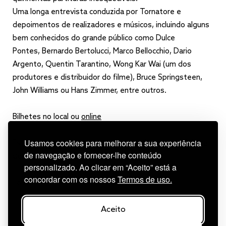
Uma longa entrevista conduzida por Tornatore e
depoimentos de realizadores e músicos, incluindo alguns
bem conhecidos do grande público como Dulce
Pontes, Bernardo Bertolucci, Marco Bellocchio, Dario
Argento, Quentin Tarantino, Wong Kar Wai (um dos
produtores e distribuidor do filme), Bruce Springsteen,
John Williams ou Hans Zimmer, entre outros.
Bilhetes no local ou
online
Usamos cookies para melhorar a sua experiência
Esta estreia tem o apoio do
Instituto Italiano de Cultura
de navegação e fornecer-lhe conteúdo
de Lisboa
.
personalizado. Ao clicar em “Aceito” está a
concordar com os nossos
Termos de uso.
Fotografia: Raúl Pinto
Aceito