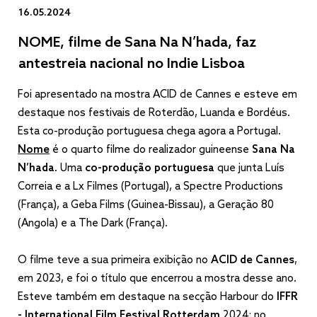
16.05.2024
NOME, filme de Sana Na N’hada, faz
antestreia nacional no Indie Lisboa
Foi apresentado na mostra ACID de Cannes e esteve em
destaque nos festivais de Roterdão, Luanda e Bordéus.
Esta co-produção portuguesa chega agora a Portugal.
Nome
é o quarto filme do realizador guineense
Sana Na
N’hada
. Uma
co-produção portuguesa
que junta Luís
Correia e a Lx Filmes (Portugal), a Spectre Productions
(França), a Geba Films (Guinea-Bissau), a Geração 80
(Angola) e a The Dark (França).
O filme teve a sua primeira exibição no
ACID de Cannes
,
em 2023, e foi o título que encerrou a mostra desse ano.
Esteve também em destaque na secção Harbour do
IFFR
- International Film Festival Rotterdam
2024; no