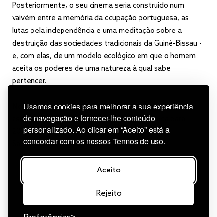
Posteriormente, o seu cinema seria construído num
vaivém entre a memória da ocupação portuguesa, as
lutas pela independência e uma meditação sobre a
destruição das sociedades tradicionais da Guiné-Bissau -
e, com elas, de um modelo ecológico em que o homem
aceita os poderes de uma natureza à qual sabe
pertencer.
Usamos cookies para melhorar a sua experiência
Nome
tem distribuição comercial em Portugal
de navegação e fornecer-lhe conteúdo
assegurada pela Risi Film, com estreia marcada para
personalizado. Ao clicar em “Aceito” está a
2024.
concordar com os nossos
Termos de uso.
Saber mais sobre o filme:
aqui
Aceito
Rejeito