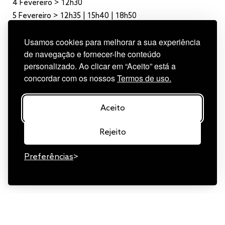
4 Fevereiro > 12h30
5 Fevereiro > 12h35 | 15h40 | 18h50
6 Fevereiro > 12h35 | 15h40 | 18h50
Usamos cookies para melhorar a sua experiência
7 Fevereiro > 12h35 | 15h40 | 18h50
de navegação e fornecer-lhe conteúdo
8 Fevereiro > 12h35 | 15h40 | 18h50
personalizado. Ao clicar em “Aceito” está a
concordar com os nossos
Termos de uso.
Bilheteiras online
Aceito
Rejeito
Preferências