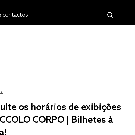
e contactos
24
ulte os horários de exibições
ICCOLO CORPO | Bilhetes à
a!