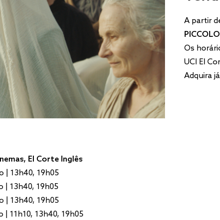
A partir d
PICCOL
Os horári
UCI El Co
Adquira já
inemas, El Corte Inglês
o | 13h40, 19h05
o | 13h40, 19h05
o | 13h40, 19h05
o | 11h10, 13h40, 19h05