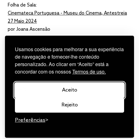
Folha de Sala:
Cinemateca Portuguesa - Museu do Cinema, Antestreia
27 Maio 2024
por Joana Ascensão
Material para download
Usamos cookies para melhorar a sua experiência
de navegação e fornecer-lhe conteúdo
personalizado. Ao clicar em “Aceito” está a
Cartaz
concordar com os nossos
Termos de uso.
Stills
Presskit
Aceito
Rejeito
Preferências