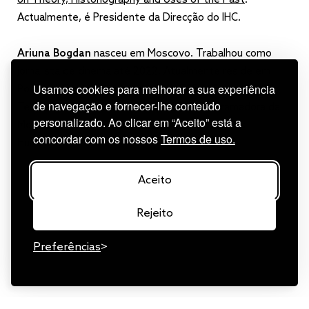
Actualmente, é Presidente da Direcção do IHC.
Ariuna Bogdan
nasceu em Moscovo. Trabalhou como
jornalista de cinema até 2022. Atualmente reside em
Usamos cookies para melhorar a sua experiência
Portugal. Fez Mestrado na NOVA-FCSH (Cinema e
de navegação e fornecer-lhe conteúdo
Televisão) e curso de câmara na ETIC. Programadora da
personalizado. Ao clicar em “Aceito” está a
Mostra que Somos Humanos (Cinema e Direitos
concordar com os nossos
Termos de uso.
Humanos).
Aceito
Rejeito
Preferências