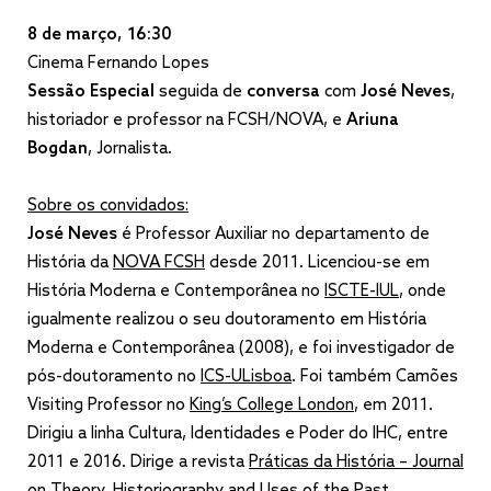
8 de março, 16:30
Cinema Fernando Lopes
Sessão Especial
seguida de
conversa
com
José Neves
,
historiador e professor na FCSH/NOVA, e
Ariuna
Bogdan
, Jornalista.
Sobre os convidados:
José Neves
é Professor Auxiliar no departamento de
História da
NOVA FCSH
desde 2011. Licenciou-se em
História Moderna e Contemporânea no
ISCTE-IUL
, onde
igualmente realizou o seu doutoramento em História
Moderna e Contemporânea (2008), e foi investigador de
pós-doutoramento no
ICS-ULisboa
. Foi também Camões
Visiting Professor no
King’s College London
, em 2011.
Dirigiu a linha Cultura, Identidades e Poder do IHC, entre
2011 e 2016. Dirige a revista
Práticas da História – Journal
on Theory, Historiography and Uses of the Past
.