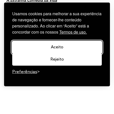
A Estranha Comédia da Vida
Sebastiano e Onofrio, dois cangalheiros sicilianos,
Usamos cookies para melhorar a sua experiência
resgatam inesperadamente Luigi Pirandello de uma
de navegação e fornecer-lhe conteúdo
debilitante crise criativa.
personalizado. Ao clicar em “Aceito” está a
concordar com os nossos
Termos de uso.
Ver em
Filmin
Aceito
Rejeito
Preferências