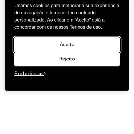
Usamos cookies para melhorar a sua experiência
a Lx Filmes (Portugal), a Spectre Productions (França), a
de navegação e fornecer-lhe conteúdo
Geba Films (Guinea-Bissau), a Geração 80 (Angola) e a
personalizado. Ao clicar em “Aceito” está a
The Dark (França).
concordar com os nossos
Termos de uso.
Aceito
Rejeito
Preferências