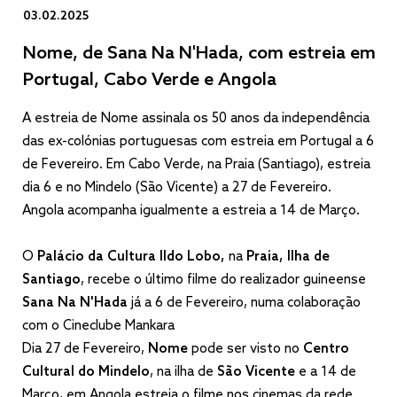
03.02.2025
Nome, de Sana Na N'Hada, com estreia em
Portugal, Cabo Verde e Angola​
A estreia de Nome assinala os 50 anos da independência
das ex-colónias portuguesas com estreia em Portugal a 6
de Fevereiro. Em Cabo Verde, na Praia (Santiago), estreia
dia 6 e no Mindelo (São Vicente) a 27 de Fevereiro.
Angola acompanha igualmente a estreia a 14 de Março.
O
Palácio da Cultura Ildo Lobo,
na
Praia, Ilha de
Santiago
, recebe o último filme do realizador guineense
Sana Na N'Hada
já a 6 de Fevereiro, numa colaboração
com o Cineclube Mankara
Dia 27 de Fevereiro,
Nome
pode ser visto no
Centro
Cultural do Mindelo
, na ilha de
São Vicente
e a 14 de
Março, em Angola estreia o filme nos cinemas da rede