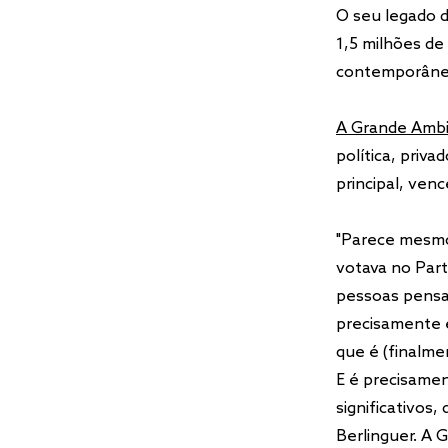
O seu legado d
1,5 milhões de
contemporân
A Grande Amb
política, priv
principal, ven
"Parece mesmo
votava no Part
pessoas pensav
precisamente e
que é (finalme
E é precisamen
significativos
Berlinguer. A 