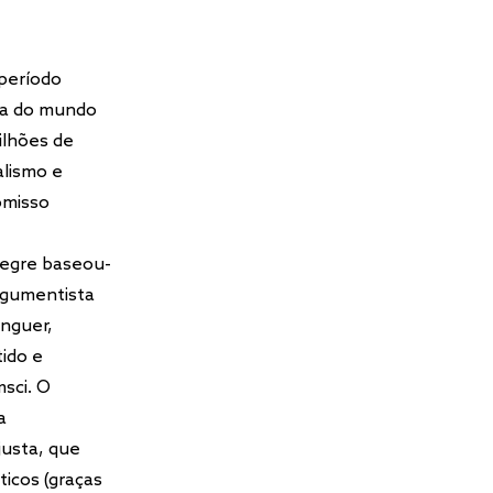
 período
sta do mundo
ilhões de
alismo e
omisso
 Segre baseou-
rgumentista
inguer,
tido e
msci. O
a
justa, que
ticos (graças