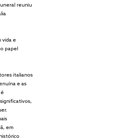
funeral reuniu
lia
 vida e
no papel
ores italianos
enuína e as
 é
ignificativos,
er.
ais
rã, em
istórico