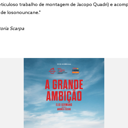
iculoso trabalho de montagem de Jacopo Quadri) e acom
l de Iosonouncane."
toria Scarpa