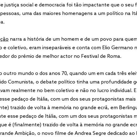
e justiça social e democracia foi tão impactante que o seu 
 pessoas, uma das maiores homenagens a um político na Itá
ea.
ição
narra a história de um homem e de um povo para quem
ado e coletivo, eram inseparáveis e conta com Elio Germano 
cedor do prémio de melhor actor no Festival de Roma.
 outro mundo o dos anos 70, quando um em cada três eleit
ido Comunista, o debate político tinha uma profundidade g
am realmente no bem coletivo e não no lucro individual. E
sse pedaço de Itália, com um dos seus protagonistas mais s
nte) trazido de volta à memória no grande ecrã, em Berlingu
te esse pedaço de Itália, com um dos seus protagonistas m
, que é (finalmente) trazido de volta à memória no grande ec
Grande Ambição, o novo filme de Andrea Segre dedicado ao h