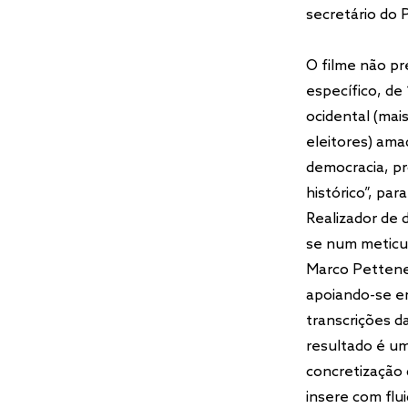
secretário do P
O filme não pr
específico, de
ocidental (mai
eleitores) ama
democracia, p
histórico”, par
Realizador de 
se num meticu
Marco Pettenel
apoiando-se em 
transcrições d
resultado é um
concretização 
insere com flui