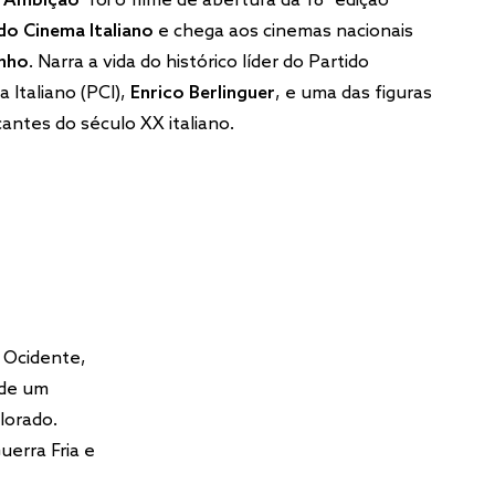
 Ambição
foi o filme de abertura da 18ª edição
do Cinema Italiano
e chega aos cinemas nacionais
unho
. Narra a vida do histórico líder do Partido
 Italiano (PCI),
Enrico Berlinguer
, e uma das figuras
antes do século XX italiano.
 Ocidente,
 de um
lorado.
uerra Fria e