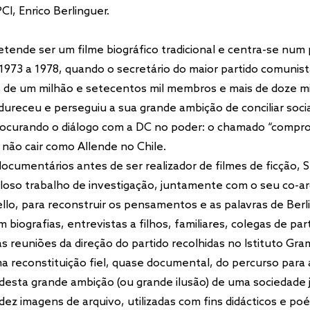
CI, Enrico Berlinguer.
etende ser um filme biográfico tradicional e centra-se num
 1973 a 1978, quando o secretário do maior partido comuni
s de um milhão e setecentos mil membros e mais de doze m
dureceu e perseguiu a sua grande ambição de conciliar soci
rocurando o diálogo com a DC no poder: o chamado “compr
a não cair como Allende no Chile.
documentários antes de ser realizador de filmes de ficção,
loso trabalho de investigação, juntamente com o seu co-a
lo, para reconstruir os pensamentos e as palavras de Berl
biografias, entrevistas a filhos, familiares, colegas de par
as reuniões da direção do partido recolhidas no Istituto Gra
a reconstituição fiel, quase documental, do percurso para 
desta grande ambição (ou grande ilusão) de uma sociedade 
dez imagens de arquivo, utilizadas com fins didácticos e poé