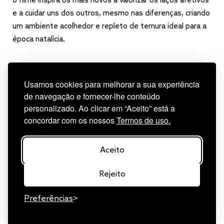
o filme inspira os mais novos a valorizar os laços afetivos
e a cuidar uns dos outros, mesmo nas diferenças, criando
um ambiente acolhedor e repleto de ternura ideal para a
época natalícia.
Material para download
Usamos cookies para melhorar a sua experiência
de navegação e fornecer-lhe conteúdo
personalizado. Ao clicar em “Aceito” está a
Stills
concordar com os nossos
Termos de uso.
Press Kit
Trailer
Aceito
Rejeito
Preferências