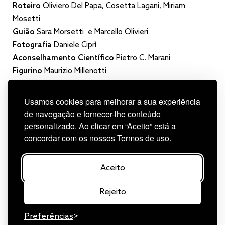
Roteiro
Oliviero Del Papa, Cosetta Lagani, Miriam
Mosetti
Guião
Sara Morsetti e Marcello Olivieri
Fotografia
Daniele Ciprì
Aconselhamento Científico
Pietro C. Marani
Figurino
Maurizio Millenotti
Narrador
Francesco Pannofino
Reprodução das Obras de Arte
Bottega Artigiana
Usamos cookies para melhorar a sua experiência
Tifernate
de navegação e fornecer-lhe conteúdo
Distribuição em Portugal
Risi Film
personalizado. Ao clicar em “Aceito” está a
concordar com os nossos
Termos de uso.
Aceito
Rejeito
Preferências