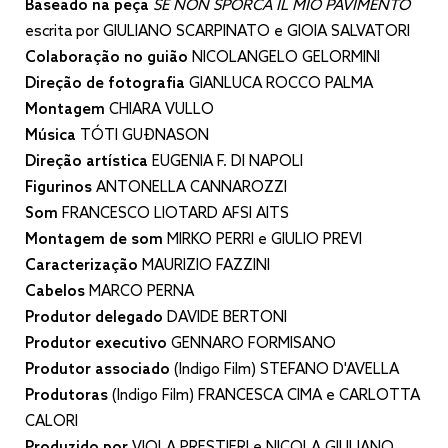
Baseado na peça
SE NON SPORCA IL MIO PAVIMENTO
escrita por GIULIANO SCARPINATO e GIOIA SALVATORI
Colaboração no guião
NICOLANGELO GELORMINI
Direção de fotografia
GIANLUCA ROCCO PALMA
Montagem
CHIARA VULLO
Música
TÓTI GUÐNASON
Direção artística
EUGENIA F. DI NAPOLI
Figurinos
ANTONELLA CANNAROZZI
Som
FRANCESCO LIOTARD AFSI AITS
Montagem de som
MIRKO PERRI e GIULIO PREVI
Caracterização
MAURIZIO FAZZINI
Cabelos
MARCO PERNA
Produtor delegado
DAVIDE BERTONI
Produtor executivo
GENNARO FORMISANO
Produtor associado
(Indigo Film) STEFANO D'AVELLA
Produtoras
(Indigo Film) FRANCESCA CIMA e CARLOTTA
CALORI
Produzido por
VIOLA PRESTIERI e NICOLA GIULIANO